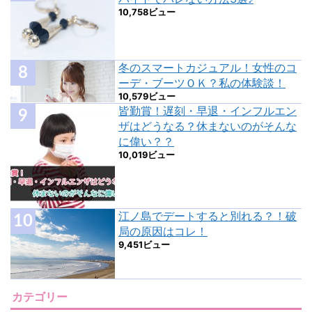
10,758ビュー
冬のスマートカジュアル！女性のコ
ーデ・ブーツＯＫ？私の体験談！
10,579ビュー
皆勤賞！遅刻・早退・インフルエン
ザはどうなる？休まないのがそんな
に偉い？？
10,019ビュー
江ノ島でデートすると別れる？！破
局の原因はコレ！
9,451ビュー
カテゴリー