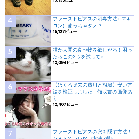
15,195ビュー
ファーストピアスの消毒方法♪ マキ
ロンは使っちゃダメ？！
15,127ビュー
猫が人間の食べ物を欲しがる！困っ
たらこの3つを試して♪
13,094ビュー
【ほくろ除去の費用と相場】安い方
法を検証しました！領収書の画像あ
り
12,407ビュー
ファーストピアスの穴を隠す方法！
バイトでバレない方法3選♪