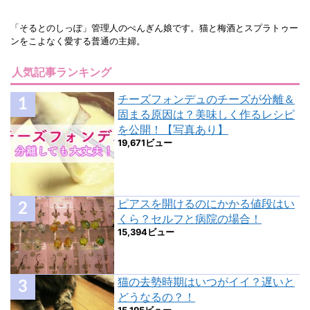
「そるとのしっぽ」管理人のぺんぎん娘です。猫と梅酒とスプラトゥー
ンをこよなく愛する普通の主婦。
人気記事ランキング
チーズフォンデュのチーズが分離＆
固まる原因は？美味しく作るレシピ
を公開！【写真あり】
19,671ビュー
ピアスを開けるのにかかる値段はい
くら？セルフと病院の場合！
15,394ビュー
猫の去勢時期はいつがイイ？遅いと
どうなるの？！