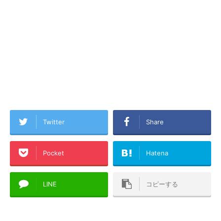
Twitter
Share
Pocket
Hatena
LINE
コピーする