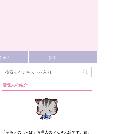
女子力
雑学
管理人の紹介
「そるとのしっぽ」管理人のぺんぎん娘です。猫と