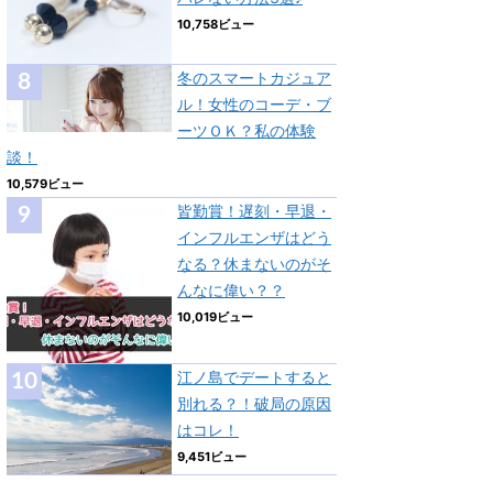
10,758ビュー
冬のスマートカジュア
ル！女性のコーデ・ブ
ーツＯＫ？私の体験
談！
10,579ビュー
皆勤賞！遅刻・早退・
インフルエンザはどう
なる？休まないのがそ
んなに偉い？？
10,019ビュー
江ノ島でデートすると
別れる？！破局の原因
はコレ！
9,451ビュー