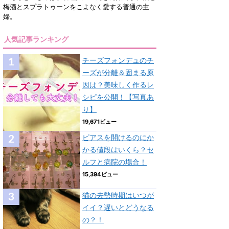
梅酒とスプラトゥーンをこよなく愛する普通の主
婦。
人気記事ランキング
チーズフォンデュのチ
ーズが分離＆固まる原
因は？美味しく作るレ
シピを公開！【写真あ
り】
19,671ビュー
ピアスを開けるのにか
かる値段はいくら？セ
ルフと病院の場合！
15,394ビュー
猫の去勢時期はいつが
イイ？遅いとどうなる
の？！