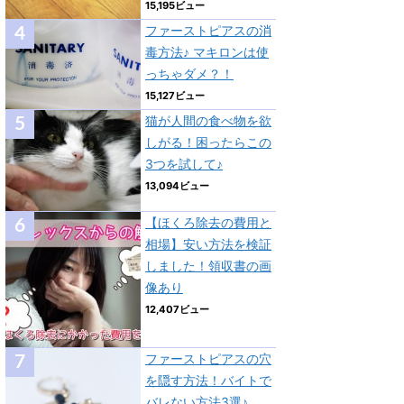
15,195ビュー
ファーストピアスの消
毒方法♪ マキロンは使
っちゃダメ？！
15,127ビュー
猫が人間の食べ物を欲
しがる！困ったらこの
3つを試して♪
13,094ビュー
【ほくろ除去の費用と
相場】安い方法を検証
しました！領収書の画
像あり
12,407ビュー
ファーストピアスの穴
を隠す方法！バイトで
バレない方法3選♪