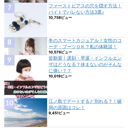
ファーストピアスの穴を隠す方法！
バイトでバレない方法3選♪
10,758ビュー
冬のスマートカジュアル！女性のコ
ーデ・ブーツＯＫ？私の体験談！
10,579ビュー
皆勤賞！遅刻・早退・インフルエン
ザはどうなる？休まないのがそんな
に偉い？？
10,019ビュー
江ノ島でデートすると別れる？！破
局の原因はコレ！
9,451ビュー