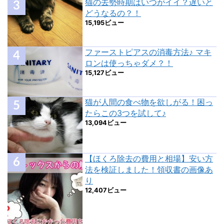
猫の去勢時期はいつがイイ？遅いと
どうなるの？！
15,195ビュー
ファーストピアスの消毒方法♪ マキ
ロンは使っちゃダメ？！
15,127ビュー
猫が人間の食べ物を欲しがる！困っ
たらこの3つを試して♪
13,094ビュー
【ほくろ除去の費用と相場】安い方
法を検証しました！領収書の画像あ
り
12,407ビュー