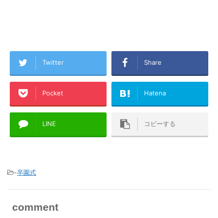
Twitter
Share
Pocket
Hatena
LINE
コピーする
-
卒園式
comment