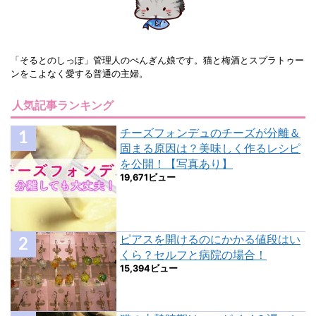
「そるとのしっぽ」管理人のぺんぎん娘です。猫と梅酒とスプラトゥー
ンをこよなく愛する普通の主婦。
人気記事ランキング
チーズフォンデュのチーズが分離＆
固まる原因は？美味しく作るレシピ
を公開！【写真あり】
19,671ビュー
ピアスを開けるのにかかる値段はい
くら？セルフと病院の場合！
15,394ビュー