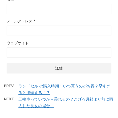
メールアドレス
*
ウェブサイト
PREV
ランドセル の購入時期！いつ買うのがお得？早すぎ
ると後悔する！？
NEXT
三輪車っていつから乗れるの？こげる月齢より前に購
入した長女の場合！