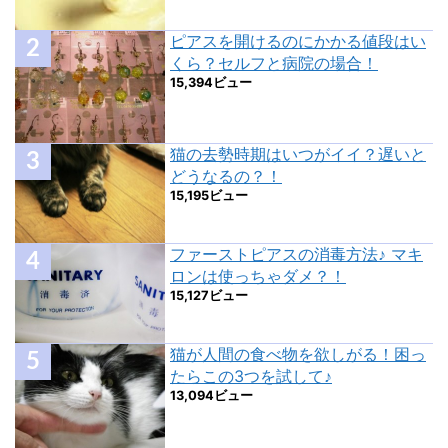
ピアスを開けるのにかかる値段はい
くら？セルフと病院の場合！
15,394ビュー
猫の去勢時期はいつがイイ？遅いと
どうなるの？！
15,195ビュー
ファーストピアスの消毒方法♪ マキ
ロンは使っちゃダメ？！
15,127ビュー
猫が人間の食べ物を欲しがる！困っ
たらこの3つを試して♪
13,094ビュー