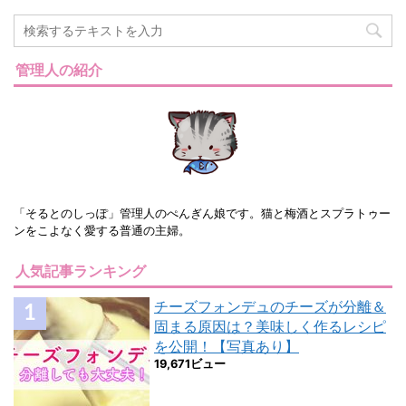
管理人の紹介
「そるとのしっぽ」管理人のぺんぎん娘です。猫と梅酒とスプラトゥー
ンをこよなく愛する普通の主婦。
人気記事ランキング
チーズフォンデュのチーズが分離＆
固まる原因は？美味しく作るレシピ
を公開！【写真あり】
19,671ビュー