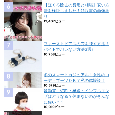
【ほくろ除去の費用と相場】安い方
法を検証しました！領収書の画像あ
り
12,407ビュー
ファーストピアスの穴を隠す方法！
バイトでバレない方法3選♪
10,758ビュー
冬のスマートカジュアル！女性のコ
ーデ・ブーツＯＫ？私の体験談！
10,579ビュー
皆勤賞！遅刻・早退・インフルエン
ザはどうなる？休まないのがそんな
に偉い？？
10,019ビュー