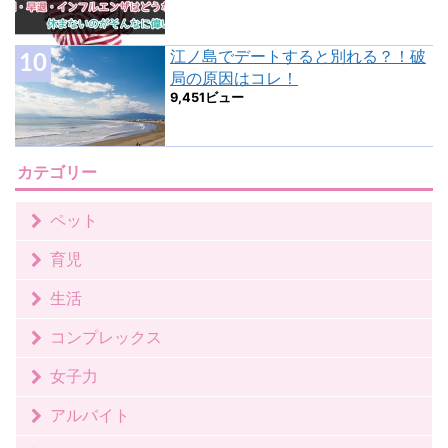
江ノ島でデートすると別れる？！破
局の原因はコレ！
9,451ビュー
カテゴリー
ペット
育児
生活
コンプレックス
女子力
アルバイト