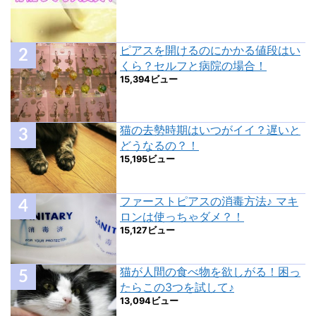
ピアスを開けるのにかかる値段はい
くら？セルフと病院の場合！
15,394ビュー
猫の去勢時期はいつがイイ？遅いと
どうなるの？！
15,195ビュー
ファーストピアスの消毒方法♪ マキ
ロンは使っちゃダメ？！
15,127ビュー
猫が人間の食べ物を欲しがる！困っ
たらこの3つを試して♪
13,094ビュー