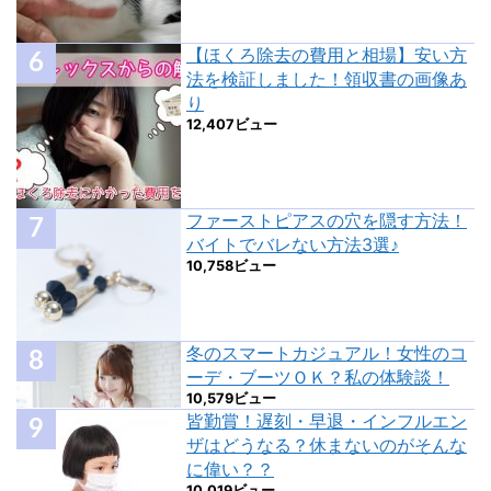
【ほくろ除去の費用と相場】安い方
法を検証しました！領収書の画像あ
り
12,407ビュー
ファーストピアスの穴を隠す方法！
バイトでバレない方法3選♪
10,758ビュー
冬のスマートカジュアル！女性のコ
ーデ・ブーツＯＫ？私の体験談！
10,579ビュー
皆勤賞！遅刻・早退・インフルエン
ザはどうなる？休まないのがそんな
に偉い？？
10,019ビュー