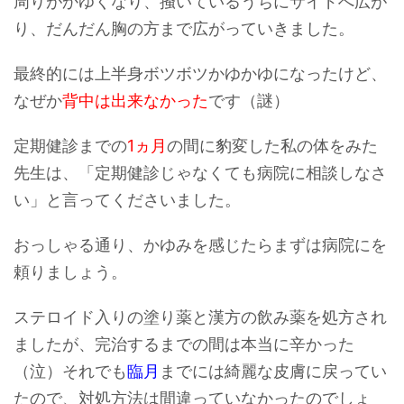
周りがかゆくなり、掻いているうちにサイドへ広が
り、だんだん
胸
の方まで広がっていきました。
最終的には上半身ボツボツかゆかゆになったけど、
なぜか
背中は出来なかった
です（謎）
定期健診までの
1ヵ月
の間に豹変した私の体をみた
先生は、「定期健診じゃなくても病院に相談しなさ
い」と言ってくださいました。
おっしゃる通り、かゆみを感じたらまずは病院にを
頼りましょう。
ステロイド入り
の塗り薬と漢方の飲み薬を処方され
ましたが、完治するまでの間は本当に辛かった
（泣）それでも
臨月
までには綺麗な皮膚に戻ってい
たので、対処方法は間違っていなかったのでしょ