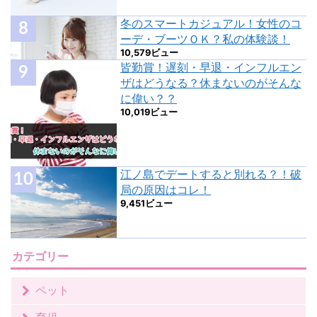
冬のスマートカジュアル！女性のコ
ーデ・ブーツＯＫ？私の体験談！
10,579ビュー
皆勤賞！遅刻・早退・インフルエン
ザはどうなる？休まないのがそんな
に偉い？？
10,019ビュー
江ノ島でデートすると別れる？！破
局の原因はコレ！
9,451ビュー
カテゴリー
ペット