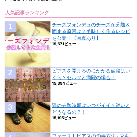
人気記事ランキング
チーズフォンデュのチーズが分離＆
固まる原因は？美味しく作るレシピ
を公開！【写真あり】
19,671ビュー
ピアスを開けるのにかかる値段はい
くら？セルフと病院の場合！
15,394ビュー
猫の去勢時期はいつがイイ？遅いと
どうなるの？！
15,195ビュー
ファーストピアスの消毒方法♪ マキ