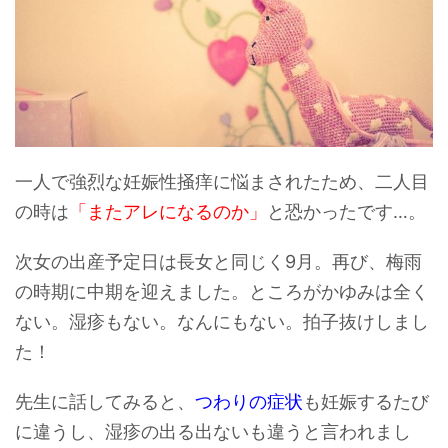
一人で強烈な妊娠性掻痒に悩まされたため、二人目
の時は
「またアレになるのか」
と恐かったです…。
次女の出産予定日は長女と同じく9月。再び、梅雨
の時期に中期を迎えました。ところがかゆみは全く
ない。湿疹もない。なんにもない。
拍子抜けしまし
た！
先生に話してみると、
つわりの症状
も妊娠するたび
に違うし、湿疹の出る出ないも違うと言われまし