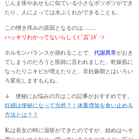
じんま疹やあせもに似ている小さなポツポツができ
たり、人によっては水ぶくれができることも。
この憎き痒みの原因となるのは………
ハッキリわかってないらしく( ﾟДﾟ)ｶﾞｰﾝ
ホルモンバランスが崩れることで、
代謝異常
がおき
てしまうのだろうと医師に言われました。乾燥肌に
なったりニキビが増えたりと、非妊娠期とはいろい
ろ変化しますもんね。
↓ 便秘にお悩みの方はこの記事がおすすめです。
妊婦は便秘になって当然？！体重増加を食い止める
方法とは？？
私は長女の時に湿疹ができたのですが、始めはへそ