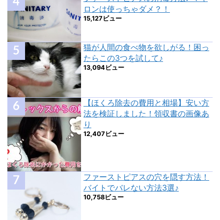
ロンは使っちゃダメ？！
15,127ビュー
猫が人間の食べ物を欲しがる！困っ
たらこの3つを試して♪
13,094ビュー
【ほくろ除去の費用と相場】安い方
法を検証しました！領収書の画像あ
り
12,407ビュー
ファーストピアスの穴を隠す方法！
バイトでバレない方法3選♪
10,758ビュー