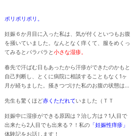
ポリポリポリ。
妊娠６か月目に入った私は、気が付くといつもお腹
を掻いていました。なんとなく痒くて、服をめくっ
てみるとパラパラと
小さな湿疹。
春先で汗ばむ日もあったから汗疹ができたのかもと
自己判断し、とくに病院に相談することもなく1ヶ
月が経ちました。掻きつづけた私の
お腹の状態は…
先生も驚くほど
赤くただれて
いました（ＴＴ
妊娠中に湿疹ができる原因は？治し方は？1人目で
出来たら2人目でも出来る？！私の
「妊娠性痒疹」
体験記をお話します！