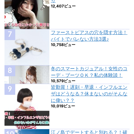
り
12,407ビュー
ファーストピアスの穴を隠す方法！
バイトでバレない方法3選♪
10,758ビュー
冬のスマートカジュアル！女性のコ
ーデ・ブーツＯＫ？私の体験談！
10,579ビュー
皆勤賞！遅刻・早退・インフルエン
ザはどうなる？休まないのがそんな
に偉い？？
10,019ビュー
江ノ島でデートすると別れる？！破