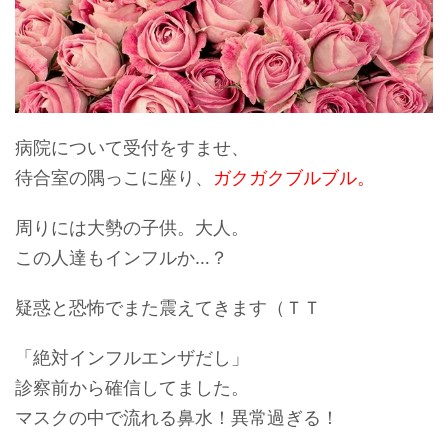
病院について受付をすませ、
待合室の隅っこに座り、
ガクガクブルブル。
周りには大勢の子供。大人。
この人達もインフルか…？
疑惑と恐怖でまた震えてきます（ＴＴ
「絶対インフルエンザだし」
診察前から確信してました。
マスクの中で流れる
鼻水！
異常過ぎる！