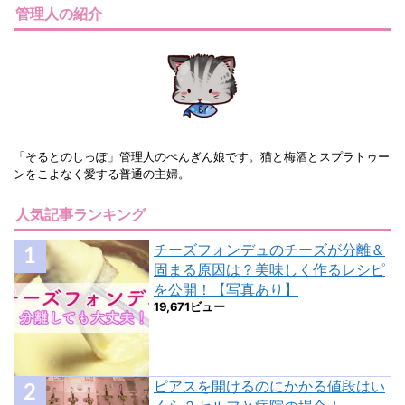
管理人の紹介
「そるとのしっぽ」管理人のぺんぎん娘です。猫と梅酒とスプラトゥー
ンをこよなく愛する普通の主婦。
人気記事ランキング
チーズフォンデュのチーズが分離＆
固まる原因は？美味しく作るレシピ
を公開！【写真あり】
19,671ビュー
ピアスを開けるのにかかる値段はい