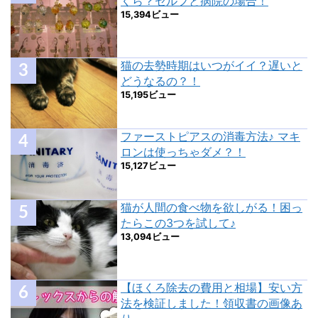
くら？セルフと病院の場合！
15,394ビュー
猫の去勢時期はいつがイイ？遅いと
どうなるの？！
15,195ビュー
ファーストピアスの消毒方法♪ マキ
ロンは使っちゃダメ？！
15,127ビュー
猫が人間の食べ物を欲しがる！困っ
たらこの3つを試して♪
13,094ビュー
【ほくろ除去の費用と相場】安い方
法を検証しました！領収書の画像あ